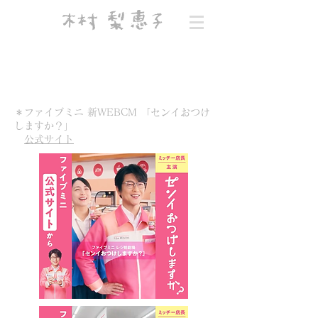
木村 梨恵子
＊ファイブミニ 新WEBCM 「センイおつけ
しますか？」
公式サイト