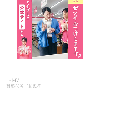
＊MV
離婚伝説「紫陽花」