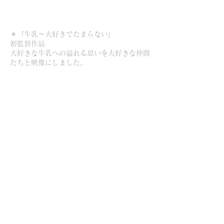
＊『牛乳〜大好きでたまらない』
初監督作品
大好きな牛乳への溢れる思いを大好きな仲間
たちと映像にしました。
＊MV
Base Ball Bear「Flame」