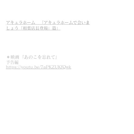
​​
アキュラホーム 「アキュラホームで会いま
しょう「相葉店長登場」篇」
＊映画『あのこを忘れて』
予告編
https://youtu.be/7aPKZUKfQwk