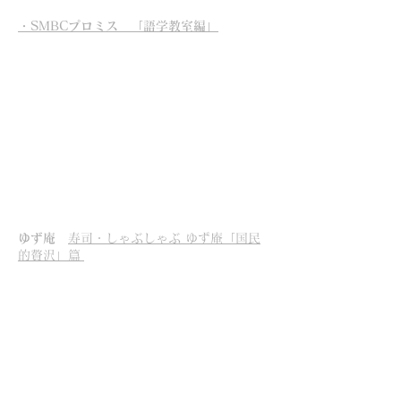
​​
SMBCプロミス 「語学教室編」
ゆず庵
寿司・しゃぶしゃぶ ゆず庵「国民
的贅沢」篇